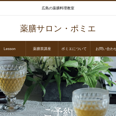
広島の薬膳料理教室
薬膳サロン・ポミエ
Lesson
薬膳茶講座
ポミエについて
お問い合わ
ご予約