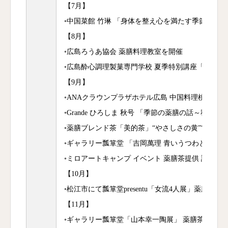
【7月】
◦中国菜館 竹琳 「身体を整え心を満たす季節の薬
【8月】
◦広島ろうあ協会 薬膳料理教室を開催
◦広島酔心調理製菓専門学校 夏季特別講座「薬膳は
【9月】
◦ANAクラウンプラザホテル広島 中国料理桃李「
◦Grande ひろしま 秋号 「季節の薬膳の話～秋～」
◦薬膳ブレンド茶「美的茶」“やさしさの黄”“うるわ
◦ギャラリー瓢箪堂 「吉岡萬理 青いうつわとシー
◦ミロアートキャンプ イベント 薬膳茶提供 講師
【10月】
◦松江市にて瓢箪堂presentu「女流4人展」薬膳茶を
【11月】
◦ギャラリー瓢箪堂「山本幸一陶展」 薬膳茶&薬膳