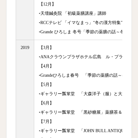
【12月】
◦天壇鍼灸院 「初級薬膳講座」講師
◦RCCテレビ 「イマなまっ」“冬の漢方特集” サロ
◦Grande ひろしま 冬号「季節の薬膳の話～冬～」
2019
【3月】
◦ANAクラウンプラザホテル広島 ル・プラティ
【4月】
◦Grandeひろしま春号 「季節の薬膳の話～春～」
【5月】
◦ギャラリー瓢箪堂 「大森洋子（服）と大田一成
【6月】
◦ギャラリー瓢箪堂 「黒砂糖展」薬膳茶＆薬膳ス
【7月】
◦ギャラリー瓢箪堂 「JOHN BULL ANTIQUE