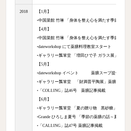
2018
【1月】
◦中国菜館 竹琳 「身体を整え心を満たす季節の薬
【4月】
◦中国菜館 竹琳 「身体を整え心を満たす季節の薬
◦dateworkshop にて薬膳料理教室スタート
◦ギャラリー瓢箪堂 「増田ひで子 ガラス展」薬膳
【5月】
◦dateworkshop イベント 薬膳スープ提供
◦ギャラリー瓢箪堂 「財満晋平陶展」薬膳茶＆薬
◦「COLLING」誌46号 薬膳記事掲載
【6月】
◦ギャラリー瓢箪堂 「夏の贈り物 黒砂糖」 薬膳
◦Grande ひろしま夏号 「季節の薬膳の話～夏～」
◦「CALLING」誌47号 薬膳記事掲載